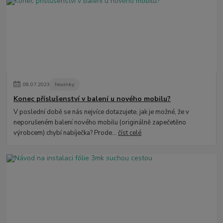
08
.
07
.
2023
Novinky
Konec příslušenství v balení u nového mobilu?
V poslední době se nás nejvíce dotazujete, jak je možné, že v
neporušeném balení nového mobilu (originálně zapečetěno
výrobcem) chybí nabíječka? Prode...
číst celé