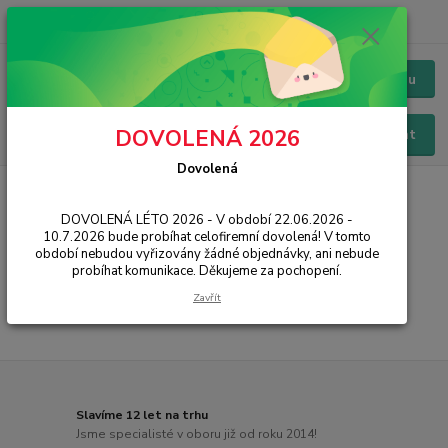
+420 228 229 845
CZK
Chat / Online podpora - 24/7
Menu
DOVOLENÁ 2026
Hledat
Dovolená
Úvod
SMART
Osobní váhy
DOVOLENÁ LÉTO 2026 - V období 22.06.2026 -
Osobní váhy
10.7.2026 bude probíhat celofiremní dovolená! V tomto
období nebudou vyřizovány žádné objednávky, ani nebude
probíhat komunikace. Děkujeme za pochopení.
...
Zavřít
Slavíme 12 let na trhu
Jsme specialisté v oboru již od roku 2014!