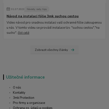
01
.
07
.
2023
Návody, rady, tipy
Návod na instalaci fólie 3mk suchou cestou
Video návod pro snadnou instalaci vaší ochranné fólie zakoupenou
u nás. V tomto videu se provádí instalace tzv. "suchou cestou","na
sucho".
číst celé
Zobrazit všechny články
Užitečné informace
O nás
Kontakty
3mk Protection
Pro firmy a organizace
Ochrana os. údajů a cookies