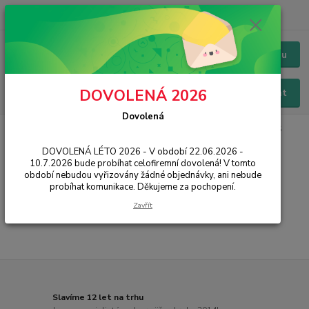
+420 228 229 845
CZK
Chat / Online podpora - 24/7
Menu
DOVOLENÁ 2026
Hledat
Dovolená
Úvod
IT, PC, ELEKTRONIKA
Software
Operační systémy
MS
Windows FPP - krabice
DOVOLENÁ LÉTO 2026 - V období 22.06.2026 -
10.7.2026 bude probíhat celofiremní dovolená! V tomto
MS Windows FPP - krabice
období nebudou vyřizovány žádné objednávky, ani nebude
probíhat komunikace. Děkujeme za pochopení.
...
Zavřít
Slavíme 12 let na trhu