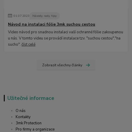
01
.
07
.
2023
Návody, rady, tipy
Návod na instalaci fólie 3mk suchou cestou
Video návod pro snadnou instalaci vaší ochranné fólie zakoupenou
u nás. V tomto videu se provádí instalace tzv. "suchou cestou","na
sucho".
číst celé
Zobrazit všechny články
Užitečné informace
O nás
Kontakty
3mk Protection
Pro firmy a organizace