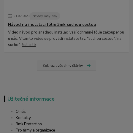
01
.
07
.
2023
Návody, rady, tipy
Návod na instalaci fólie 3mk suchou cestou
Video návod pro snadnou instalaci vaší ochranné fólie zakoupenou
u nás. V tomto videu se provádí instalace tzv. "suchou cestou","na
sucho".
číst celé
Zobrazit všechny články
Užitečné informace
O nás
Kontakty
3mk Protection
Pro firmy a organizace