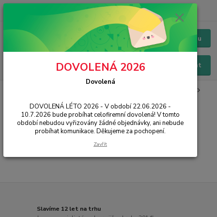
+420 228 229 845
CZK
Chat / Online podpora - 24/7
Menu
DOVOLENÁ 2026
Hledat
Dovolená
Úvod
IT, PC, ELEKTRONIKA
Kancelářské vybavení
Laminátory
Laminovací stroje
DOVOLENÁ LÉTO 2026 - V období 22.06.2026 -
10.7.2026 bude probíhat celofiremní dovolená! V tomto
Laminovací stroje
období nebudou vyřizovány žádné objednávky, ani nebude
probíhat komunikace. Děkujeme za pochopení.
...
Zavřít
Slavíme 12 let na trhu