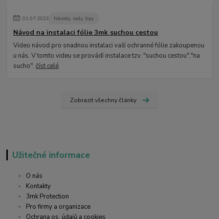
01
.
07
.
2023
Návody, rady, tipy
Návod na instalaci fólie 3mk suchou cestou
Video návod pro snadnou instalaci vaší ochranné fólie zakoupenou
u nás. V tomto videu se provádí instalace tzv. "suchou cestou","na
sucho".
číst celé
Zobrazit všechny články
Užitečné informace
O nás
Kontakty
3mk Protection
Pro firmy a organizace
Ochrana os. údajů a cookies