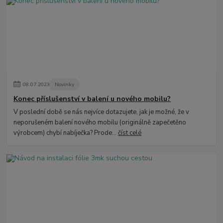
08
.
07
.
2023
Novinky
Konec příslušenství v balení u nového mobilu?
V poslední době se nás nejvíce dotazujete, jak je možné, že v
neporušeném balení nového mobilu (originálně zapečetěno
výrobcem) chybí nabíječka? Prode...
číst celé