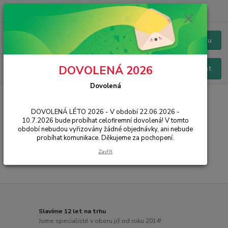
+420 228 229 845
CZK
Chat / Online podpora - 24/7
Menu
DOVOLENÁ 2026
Hledat
Dovolená
Úvod
PŘÍSLUŠENSTVÍ
Nabíječky
Smartwatch nabíječky
DOVOLENÁ LÉTO 2026 - V období 22.06.2026 -
Nabíječky k chytrým hodinkám
10.7.2026 bude probíhat celofiremní dovolená! V tomto
období nebudou vyřizovány žádné objednávky, ani nebude
probíhat komunikace. Děkujeme za pochopení.
...
Zavřít
Slavíme 12 let na trhu
Jsme specialisté v oboru již od roku 2014!