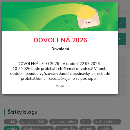
+420 228 229 845
CZK
Chat / Online podpora - 24/7
Menu
DOVOLENÁ 2026
Hledat
Dovolená
Kategorie blogu
DOVOLENÁ LÉTO 2026 - V období 22.06.2026 -
10.7.2026 bude probíhat celofiremní dovolená! V tomto
3mk Protection
období nebudou vyřizovány žádné objednávky, ani nebude
probíhat komunikace. Děkujeme za pochopení.
Novinky
Zavřít
Návody, rady, tipy
Štítky blogu
mobil
ochrana mobilu
ochrana displeje
3mk
odolná ochrana
kvalita
oficiální distributor
tvrzené sklo
novinky
mobily