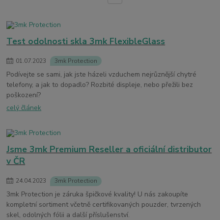
Test odolnosti skla 3mk FlexibleGlass
01
.
07
.
2023
3mk Protection
Podívejte se sami, jak jste házeli vzduchem nejrůznější chytré
telefony, a jak to dopadlo? Rozbité displeje, nebo přežili bez
poškození?
celý článek
Jsme 3mk Premium Reseller a oficiální distributor
v ČR
24
.
04
.
2023
3mk Protection
3mk Protection je záruka špičkové kvality! U nás zakoupíte
kompletní sortiment včetně certifikovaných pouzder, tvrzených
skel, odolných fólii a další příslušenství.