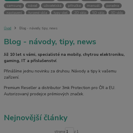
samsung
návod
uživatelská
příručka
manuál
poradna
nastavení
tvrzené skla
typy skel
2D sklo
5D sklo
3D sklo
fólie
hydrogel
temperované skla
case friendly
skin
ochranný kryt
vlastní potisk
svůj kryt
kryt na přání
Úvod
Blog - návody, tipy, news
ochranná fólie
kryt
pouzdro
bezpečnost
3MK PROTECTION
Blog - návody, tipy, news
3mk ochrana
premium reseller
pouzdra
kryty
armor case
silver protection
online
digitální
fotoaparát
dětské
smart
Již 10 let s vámi, specialisté na mobily, chytrou elektroniku,
kamera
pro děti
gaming, IT a příslušenství
.
Přinášíme jednu novinku za druhou. Návody a tipy k vašemu
zařízení.
Premium Reseller a distributor 3mk Protection pro ČR a EU.
Autorizovaný prodejce prémiových značek.
Nejnovější články
strana
z 1