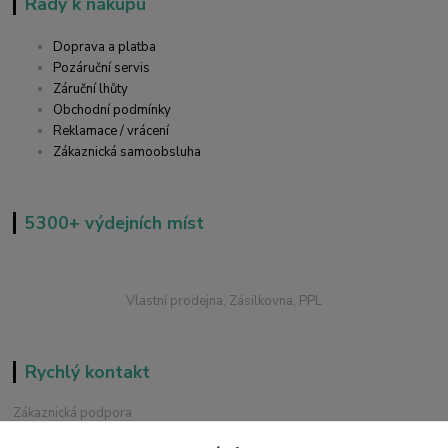
Rady k nákupu
Doprava a platba
Pozáruční servis
Záruční lhůty
Obchodní podmínky
Reklamace / vrácení
Zákaznická samoobsluha
5300+ výdejních míst
Vlastní prodejna, Zásilkovna, PPL
Rychlý kontakt
Zákaznická podpora
+420 228 229 845