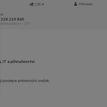
Přihlášení
CZK
nka
 228 229 845
 Online podpora - 24/7
, IT a příslušenství
.
ý prodejce prémiových značek.