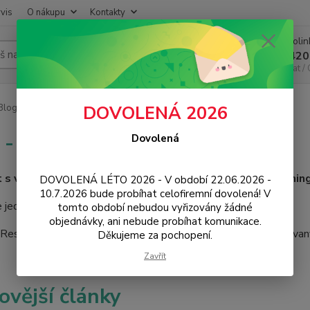
vis
O nákupu
Kontakty
Infoli
Hledat
+420
Chat /
log - návody, tipy, news
DOVOLENÁ 2026
 - návody, tipy, news
Dovolená
et s vámi, specialisté na mobily, chytrou elektroniku, gaming
DOVOLENÁ LÉTO 2026 - V období 22.06.2026 -
10.7.2026 bude probíhat celofiremní dovolená! V
 jednu novinku za druhou. Návody a tipy k vašemu zařízení.
tomto období nebudou vyřizovány žádné
objednávky, ani nebude probíhat komunikace.
eseller a distributor 3mk Protection pro ČR a EU. Autorizovan
Děkujeme za pochopení.
Zavřít
ovější články