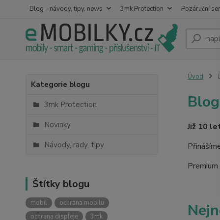
Blog - návody, tipy, news
3mk Protection
Pozáruční ser
Úvod
B
Kategorie blogu
Blog
3mk Protection
Novinky
Již 10 l
Návody, rady, tipy
Přinášíme
Premium R
Štítky blogu
mobil
ochrana mobilu
Nejn
ochrana displeje
3mk