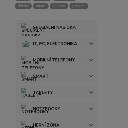
dětské
smart
kamera
pro děti
SPECIÁLNÍ NABÍDKA
IT, PC, ELEKTRONIKA
MOBILNÍ TELEFONY
SMART
TABLETY
NOTEBOOKY
HERNÍ ZÓNA