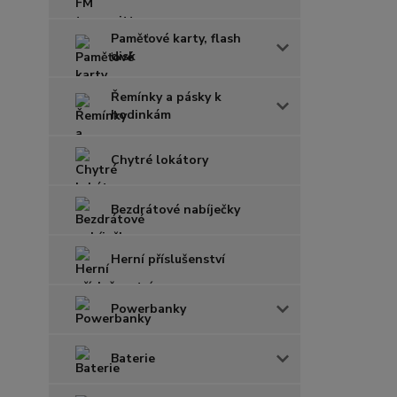
Paměťové karty, flash
disk
Řemínky a pásky k
hodinkám
Chytré lokátory
Bezdrátové nabíječky
Herní příslušenství
Powerbanky
Baterie