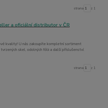
strana
z 1
er a oficiální distributor v ČR
ové kvality! U nás zakoupíte kompletní sortiment
tvrzených skel, odolných fólii a další příslušenství.
strana
z 1