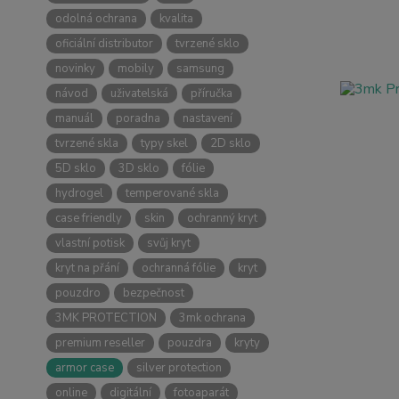
odolná ochrana
kvalita
oficiální distributor
tvrzené sklo
novinky
mobily
samsung
návod
uživatelská
příručka
manuál
poradna
nastavení
tvrzené skla
typy skel
2D sklo
5D sklo
3D sklo
fólie
hydrogel
temperované skla
case friendly
skin
ochranný kryt
vlastní potisk
svůj kryt
kryt na přání
ochranná fólie
kryt
pouzdro
bezpečnost
3MK PROTECTION
3mk ochrana
premium reseller
pouzdra
kryty
armor case
silver protection
online
digitální
fotoaparát