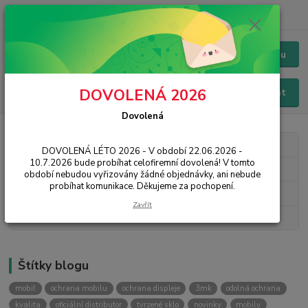
+420 228 229 845
CZK
Chat / Online podpora - 24/7
Menu
DOVOLENÁ 2026
Hledat
Dovolená
Kategorie blogu
DOVOLENÁ LÉTO 2026 - V období 22.06.2026 -
10.7.2026 bude probíhat celofiremní dovolená! V tomto
3mk Protection
období nebudou vyřizovány žádné objednávky, ani nebude
probíhat komunikace. Děkujeme za pochopení.
Novinky
Zavřít
Návody, rady, tipy
Štítky blogu
mobil
ochrana mobilu
ochrana displeje
3mk
odolná ochrana
kvalita
oficiální distributor
tvrzené sklo
novinky
mobily