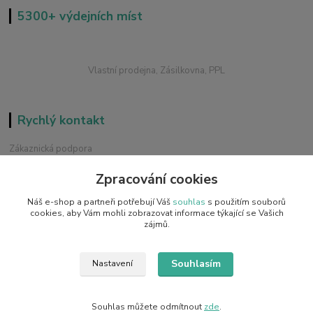
5300+ výdejních míst
Vlastní prodejna, Zásilkovna, PPL
Rychlý kontakt
Zákaznická podpora
+420 228 229 845
Zpracování cookies
Chat / Online podpora - 24/7
Náš e-shop a partneři potřebují Váš
souhlas
s použitím souborů
info@emobilky.cz
cookies, aby Vám mohli zobrazovat informace týkající se Vašich
zájmů.
Souhlasím
Nastavení
Copyright © 2014 - 2026 eMOBILKY.cz, Adrimax s.r.o.
Souhlas můžete odmítnout
zde
.