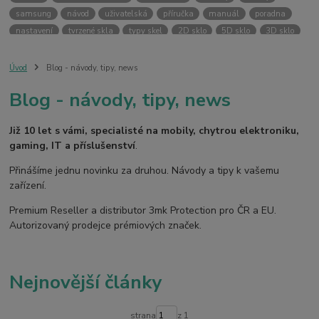
samsung
návod
uživatelská
příručka
manuál
poradna
nastavení
tvrzené skla
typy skel
2D sklo
5D sklo
3D sklo
fólie
hydrogel
temperované skla
case friendly
skin
ochranný kryt
vlastní potisk
svůj kryt
kryt na přání
Úvod
Blog - návody, tipy, news
ochranná fólie
kryt
pouzdro
bezpečnost
3MK PROTECTION
Blog - návody, tipy, news
3mk ochrana
premium reseller
pouzdra
kryty
armor case
silver protection
online
digitální
fotoaparát
dětské
smart
Již 10 let s vámi, specialisté na mobily, chytrou elektroniku,
kamera
pro děti
gaming, IT a příslušenství
.
Přinášíme jednu novinku za druhou. Návody a tipy k vašemu
zařízení.
Premium Reseller a distributor 3mk Protection pro ČR a EU.
Autorizovaný prodejce prémiových značek.
Nejnovější články
strana
z 1