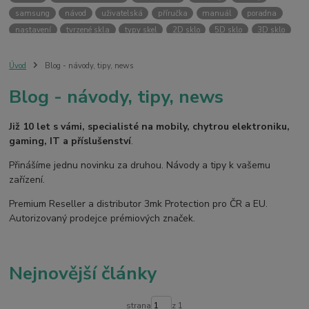
samsung
návod
uživatelská
příručka
manuál
poradna
nastavení
tvrzené skla
typy skel
2D sklo
5D sklo
3D sklo
fólie
hydrogel
temperované skla
case friendly
skin
ochranný kryt
vlastní potisk
svůj kryt
kryt na přání
Úvod
Blog - návody, tipy, news
ochranná fólie
kryt
pouzdro
bezpečnost
3MK PROTECTION
Blog - návody, tipy, news
3mk ochrana
premium reseller
pouzdra
kryty
armor case
silver protection
online
digitální
fotoaparát
dětské
smart
Již 10 let s vámi, specialisté na mobily, chytrou elektroniku,
kamera
pro děti
gaming, IT a příslušenství
.
Přinášíme jednu novinku za druhou. Návody a tipy k vašemu
zařízení.
Premium Reseller a distributor 3mk Protection pro ČR a EU.
Autorizovaný prodejce prémiových značek.
Nejnovější články
strana
z 1