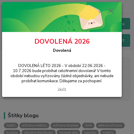
+420 228 229 845
CZK
Chat / Online podpora - 24/7
Menu
DOVOLENÁ 2026
Hledat
Dovolená
Kategorie blogu
DOVOLENÁ LÉTO 2026 - V období 22.06.2026 -
10.7.2026 bude probíhat celofiremní dovolená! V tomto
3mk Protection
období nebudou vyřizovány žádné objednávky, ani nebude
probíhat komunikace. Děkujeme za pochopení.
Novinky
Zavřít
Návody, rady, tipy
Štítky blogu
mobil
ochrana mobilu
ochrana displeje
3mk
odolná ochrana
kvalita
oficiální distributor
tvrzené sklo
novinky
mobily