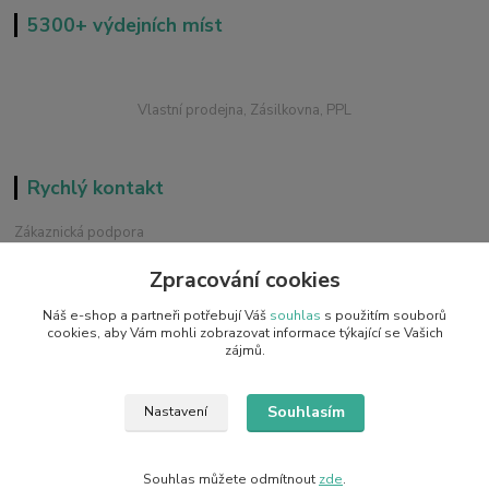
5300+ výdejních míst
Vlastní prodejna, Zásilkovna, PPL
Rychlý kontakt
Zákaznická podpora
+420 228 229 845
Zpracování cookies
Chat / Online podpora - 24/7
Náš e-shop a partneři potřebují Váš
souhlas
s použitím souborů
info@emobilky.cz
cookies, aby Vám mohli zobrazovat informace týkající se Vašich
zájmů.
Souhlasím
Nastavení
Copyright © 2014 - 2026 eMOBILKY.cz, Adrimax s.r.o.
Souhlas můžete odmítnout
zde
.