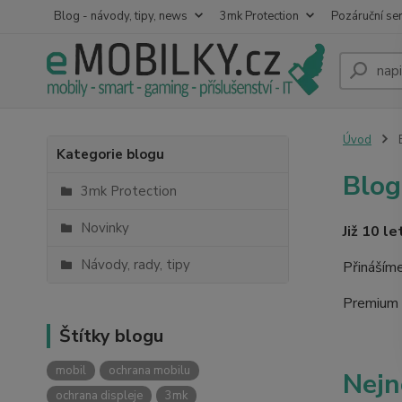
Blog - návody, tipy, news
3mk Protection
Pozáruční ser
Úvod
B
Kategorie blogu
Blog
3mk Protection
Novinky
Již 10 l
Návody, rady, tipy
Přinášíme
Premium R
Štítky blogu
mobil
ochrana mobilu
Nejn
ochrana displeje
3mk