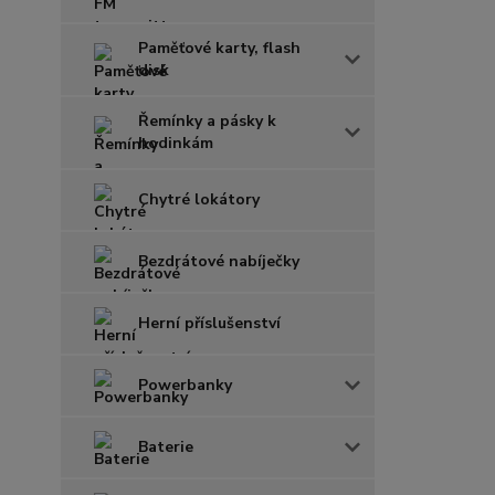
Paměťové karty, flash
disk
Řemínky a pásky k
hodinkám
Chytré lokátory
Bezdrátové nabíječky
Herní příslušenství
Powerbanky
Baterie