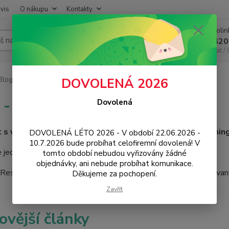
vis
O nákupu
Kontakty
Infoli
Hledat
+420
Chat /
log - návody, tipy, news
DOVOLENÁ 2026
 - návody, tipy, news
Dovolená
et s vámi, specialisté na mobily, chytrou elektroniku, gaming
DOVOLENÁ LÉTO 2026 - V období 22.06.2026 -
10.7.2026 bude probíhat celofiremní dovolená! V
 jednu novinku za druhou. Návody a tipy k vašemu zařízení.
tomto období nebudou vyřizovány žádné
objednávky, ani nebude probíhat komunikace.
eseller a distributor 3mk Protection pro ČR a EU. Autorizovan
Děkujeme za pochopení.
Zavřít
ovější články