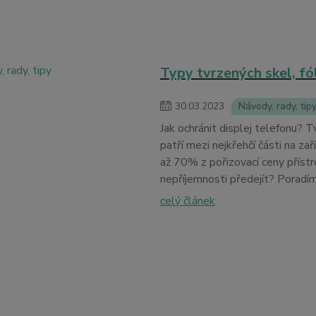
Typy tvrzených skel, fóli
30
.
03
.
2023
Návody, rady, tip
Jak ochránit displej telefonu? 
patří mezi nejkřehčí části na za
až 70% z pořizovací ceny přístr
nepříjemnosti předejít? Poradí
celý článek