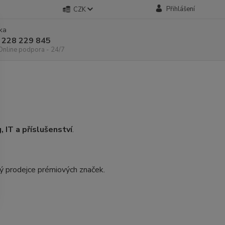
Přihlášení
CZK
nka
 228 229 845
 Online podpora - 24/7
, IT a příslušenství
.
ý prodejce prémiových značek.