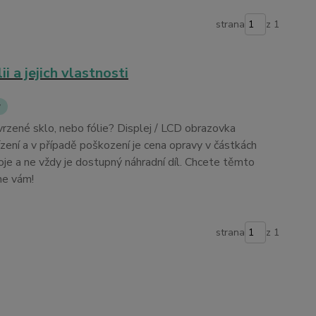
strana
z 1
i a jejich vlastnosti
y
Tvrzené sklo, nebo fólie? Displej / LCD obrazovka
řízení a v případě poškození je cena opravy v částkách
oje a ne vždy je dostupný náhradní díl. Chcete těmto
me vám!
strana
z 1