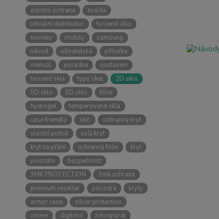
odolná ochrana
kvalita
oficiální distributor
tvrzené sklo
novinky
mobily
samsung
návod
uživatelská
příručka
manuál
poradna
nastavení
tvrzené skla
typy skel
2D sklo
5D sklo
3D sklo
fólie
hydrogel
temperované skla
case friendly
skin
ochranný kryt
vlastní potisk
svůj kryt
kryt na přání
ochranná fólie
kryt
pouzdro
bezpečnost
3MK PROTECTION
3mk ochrana
premium reseller
pouzdra
kryty
armor case
silver protection
online
digitální
fotoaparát