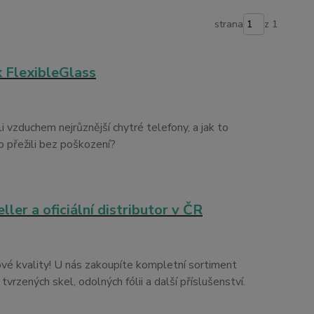
strana
z 1
k FlexibleGlass
li vzduchem nejrůznější chytré telefony, a jak to
o přežili bez poškození?
er a oficiální distributor v ČR
ové kvality! U nás zakoupíte kompletní sortiment
tvrzených skel, odolných fólii a další příslušenství.