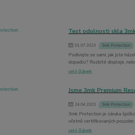
Test odolnosti skla 3m
01
.
07
.
2023
3mk Protection
Podívejte se sami, jak jste háze
dopadlo? Rozbité displeje, neb
celý článek
Jsme 3mk Premium Resell
24
.
04
.
2023
3mk Protection
3mk Protection je záruka špičk
včetně certifikovaných pouzder, 
celý článek