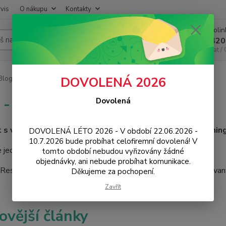
vis
O nákupu
Kontakty
Infoli
Hledat
+420
Chat /
log - návody, tipy, news
DOVOLENÁ 2026
 - návody, tipy, news
Dovolená
et s vámi, specialisté na mobily, chytrou elektroniku, gaming
DOVOLENÁ LÉTO 2026 - V období 22.06.2026 -
10.7.2026 bude probíhat celofiremní dovolená! V
 jednu novinku za druhou. Návody a tipy k vašemu zařízení.
tomto období nebudou vyřizovány žádné
objednávky, ani nebude probíhat komunikace.
eseller a distributor 3mk Protection pro ČR a EU. Autorizovan
Děkujeme za pochopení.
Zavřít
ovější články