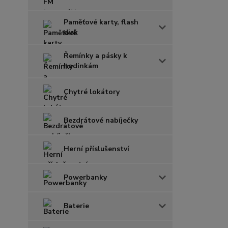
Paměťové karty, flash
disk
Řemínky a pásky k
hodinkám
Chytré lokátory
Bezdrátové nabíječky
Herní příslušenství
Powerbanky
Baterie