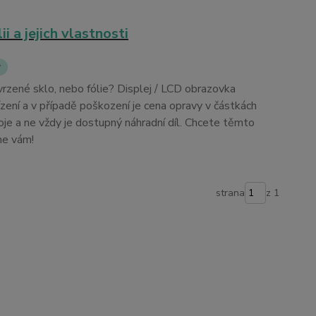
i a jejich vlastnosti
y
Tvrzené sklo, nebo fólie? Displej / LCD obrazovka
řízení a v případě poškození je cena opravy v částkách
oje a ne vždy je dostupný náhradní díl. Chcete těmto
me vám!
strana
z 1