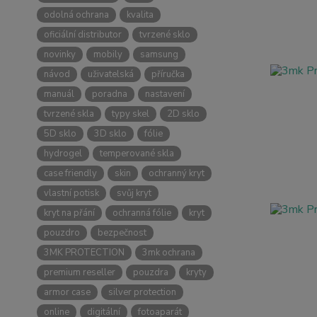
odolná ochrana
kvalita
oficiální distributor
tvrzené sklo
novinky
mobily
samsung
návod
uživatelská
příručka
manuál
poradna
nastavení
tvrzené skla
typy skel
2D sklo
5D sklo
3D sklo
fólie
hydrogel
temperované skla
case friendly
skin
ochranný kryt
vlastní potisk
svůj kryt
kryt na přání
ochranná fólie
kryt
pouzdro
bezpečnost
3MK PROTECTION
3mk ochrana
premium reseller
pouzdra
kryty
armor case
silver protection
online
digitální
fotoaparát