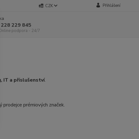
Přihlášení
CZK
nka
 228 229 845
 Online podpora - 24/7
, IT a příslušenství
.
ý prodejce prémiových značek.