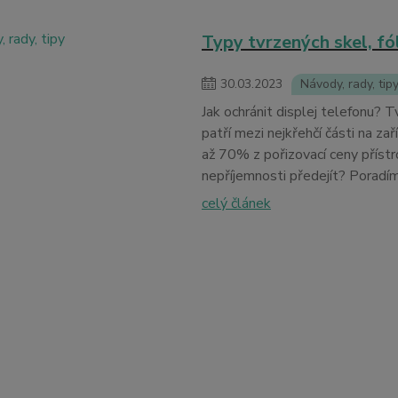
Typy tvrzených skel, fóli
30
.
03
.
2023
Návody, rady, tip
Jak ochránit displej telefonu? 
patří mezi nejkřehčí části na za
až 70% z pořizovací ceny přístr
nepříjemnosti předejít? Poradí
celý článek