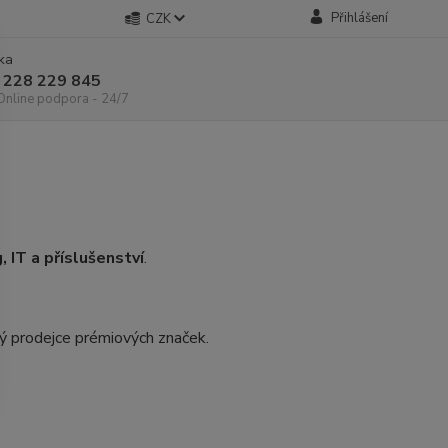
Přihlášení
CZK
nka
 228 229 845
 Online podpora - 24/7
, IT a příslušenství
.
ý prodejce prémiových značek.