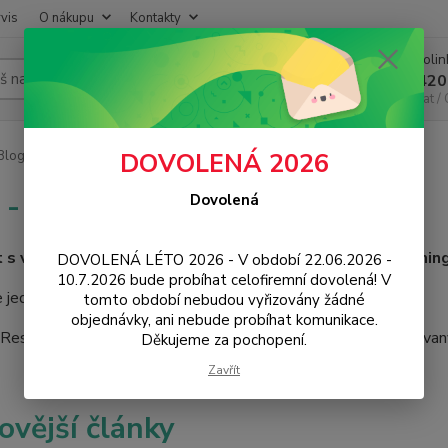
vis
O nákupu
Kontakty
Infoli
Hledat
+420
Chat /
log - návody, tipy, news
DOVOLENÁ 2026
 - návody, tipy, news
Dovolená
et s vámi, specialisté na mobily, chytrou elektroniku, gaming
DOVOLENÁ LÉTO 2026 - V období 22.06.2026 -
10.7.2026 bude probíhat celofiremní dovolená! V
 jednu novinku za druhou. Návody a tipy k vašemu zařízení.
tomto období nebudou vyřizovány žádné
objednávky, ani nebude probíhat komunikace.
eseller a distributor 3mk Protection pro ČR a EU. Autorizovan
Děkujeme za pochopení.
Zavřít
ovější články