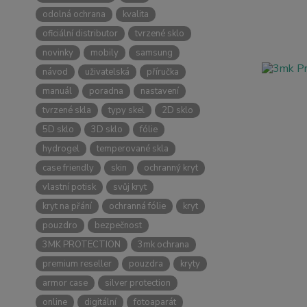
odolná ochrana
kvalita
oficiální distributor
tvrzené sklo
novinky
mobily
samsung
návod
uživatelská
příručka
manuál
poradna
nastavení
tvrzené skla
typy skel
2D sklo
5D sklo
3D sklo
fólie
hydrogel
temperované skla
case friendly
skin
ochranný kryt
vlastní potisk
svůj kryt
kryt na přání
ochranná fólie
kryt
pouzdro
bezpečnost
3MK PROTECTION
3mk ochrana
premium reseller
pouzdra
kryty
armor case
silver protection
online
digitální
fotoaparát