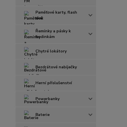
Paměťové karty, flash
disk
Řemínky a pásky k
hodinkám
Chytré lokátory
Bezdrátové nabíječky
Herní příslušenství
Powerbanky
Baterie