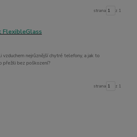
strana
z 1
k FlexibleGlass
li vzduchem nejrůznější chytré telefony, a jak to
o přežili bez poškození?
strana
z 1