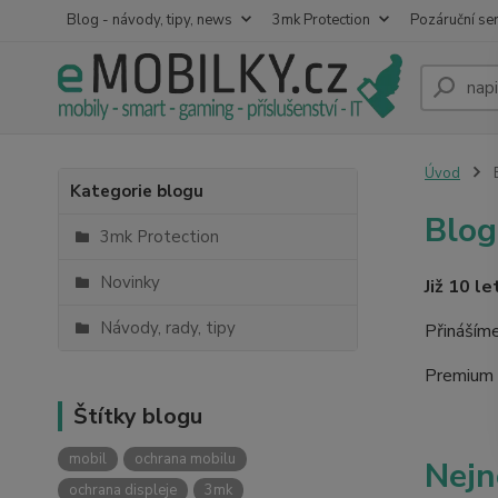
Blog - návody, tipy, news
3mk Protection
Pozáruční ser
Úvod
B
Kategorie blogu
Blog
3mk Protection
Novinky
Již 10 l
Návody, rady, tipy
Přinášíme
Premium R
Štítky blogu
mobil
ochrana mobilu
Nejn
ochrana displeje
3mk