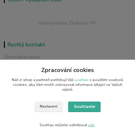
Vlastní prodejna, Zásilkovna, PPL
Rychlý kontakt
Zákaznická podpora
+420 228 229 845
Zpracování cookies
Chat / Online podpora - 24/7
Náš e-shop a partneři potřebují Váš
souhlas
s použitím souborů
info@emobilky.cz
cookies, aby Vám mohli zobrazovat informace týkající se Vašich
zájmů.
Souhlasím
Nastavení
Copyright © 2014 - 2026 eMOBILKY.cz, Adrimax s.r.o.
Souhlas můžete odmítnout
zde
.