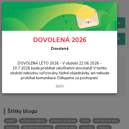
+420 228 229 845
CZK
Chat / Online podpora - 24/7
Menu
DOVOLENÁ 2026
Hledat
Dovolená
Kategorie blogu
DOVOLENÁ LÉTO 2026 - V období 22.06.2026 -
10.7.2026 bude probíhat celofiremní dovolená! V tomto
3mk Protection
období nebudou vyřizovány žádné objednávky, ani nebude
probíhat komunikace. Děkujeme za pochopení.
Novinky
Zavřít
Návody, rady, tipy
Štítky blogu
mobil
ochrana mobilu
ochrana displeje
3mk
odolná ochrana
kvalita
oficiální distributor
tvrzené sklo
novinky
mobily