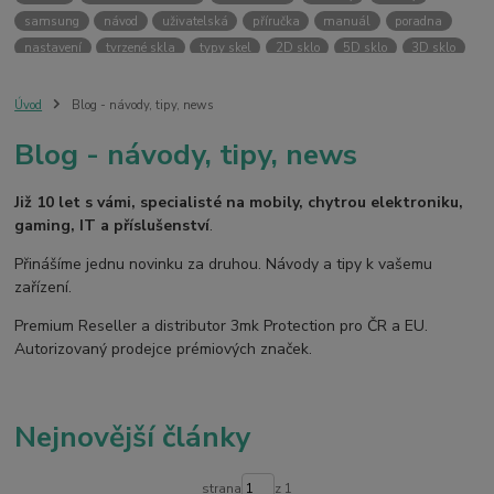
samsung
návod
uživatelská
příručka
manuál
poradna
nastavení
tvrzené skla
typy skel
2D sklo
5D sklo
3D sklo
fólie
hydrogel
temperované skla
case friendly
skin
ochranný kryt
vlastní potisk
svůj kryt
kryt na přání
Úvod
Blog - návody, tipy, news
ochranná fólie
kryt
pouzdro
bezpečnost
3MK PROTECTION
Blog - návody, tipy, news
3mk ochrana
premium reseller
pouzdra
kryty
armor case
silver protection
online
digitální
fotoaparát
dětské
smart
Již 10 let s vámi, specialisté na mobily, chytrou elektroniku,
kamera
pro děti
gaming, IT a příslušenství
.
Přinášíme jednu novinku za druhou. Návody a tipy k vašemu
zařízení.
Premium Reseller a distributor 3mk Protection pro ČR a EU.
Autorizovaný prodejce prémiových značek.
Nejnovější články
strana
z 1