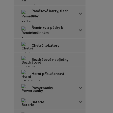
Paměťové karty, flash
disk
Řemínky a pásky k
hodinkám
Chytré lokátory
Bezdrátové nabíječky
Herní příslušenství
Powerbanky
Baterie