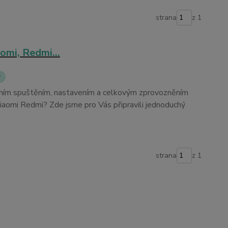
strana
z 1
omi, Redmi...
y
otním spuštěním, nastavením a celkovým zprovozněním
aomi Redmi? Zde jsme pro Vás připravili jednoduchý
strana
z 1