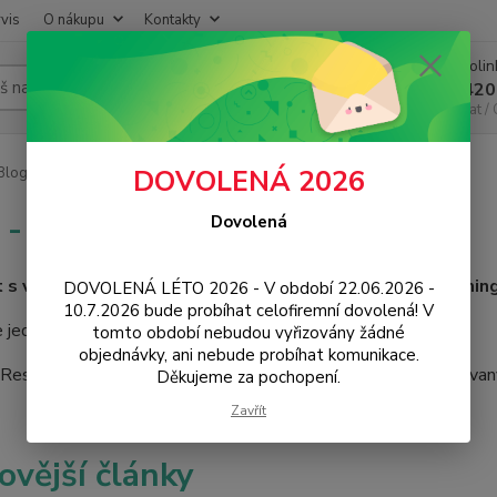
vis
O nákupu
Kontakty
Infoli
Hledat
+420
Chat /
log - návody, tipy, news
DOVOLENÁ 2026
 - návody, tipy, news
Dovolená
et s vámi, specialisté na mobily, chytrou elektroniku, gaming
DOVOLENÁ LÉTO 2026 - V období 22.06.2026 -
10.7.2026 bude probíhat celofiremní dovolená! V
 jednu novinku za druhou. Návody a tipy k vašemu zařízení.
tomto období nebudou vyřizovány žádné
objednávky, ani nebude probíhat komunikace.
eseller a distributor 3mk Protection pro ČR a EU. Autorizovan
Děkujeme za pochopení.
Zavřít
ovější články