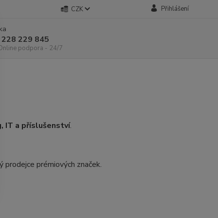
Přihlášení
CZK
nka
 228 229 845
 Online podpora - 24/7
, IT a příslušenství
.
ý prodejce prémiových značek.