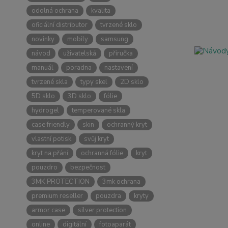
odolná ochrana
kvalita
oficiální distributor
tvrzené sklo
novinky
mobily
samsung
návod
uživatelská
příručka
manuál
poradna
nastavení
tvrzené skla
typy skel
2D sklo
5D sklo
3D sklo
fólie
hydrogel
temperované skla
case friendly
skin
ochranný kryt
vlastní potisk
svůj kryt
kryt na přání
ochranná fólie
kryt
pouzdro
bezpečnost
3MK PROTECTION
3mk ochrana
premium reseller
pouzdra
kryty
armor case
silver protection
online
digitální
fotoaparát