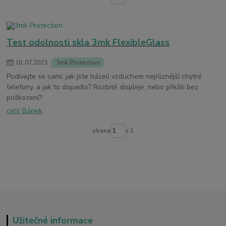
Test odolnosti skla 3mk FlexibleGlass
01
.
07
.
2023
3mk Protection
Podívejte se sami, jak jste házeli vzduchem nejrůznější chytré
telefony, a jak to dopadlo? Rozbité displeje, nebo přežili bez
poškození?
celý článek
strana
z 1
Užitečné informace