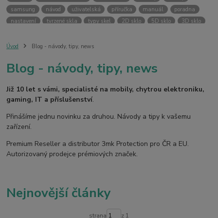
samsung
návod
uživatelská
příručka
manuál
poradna
nastavení
tvrzené skla
typy skel
2D sklo
5D sklo
3D sklo
fólie
hydrogel
temperované skla
case friendly
skin
ochranný kryt
vlastní potisk
svůj kryt
kryt na přání
Úvod
Blog - návody, tipy, news
ochranná fólie
kryt
pouzdro
bezpečnost
3MK PROTECTION
Blog - návody, tipy, news
3mk ochrana
premium reseller
pouzdra
kryty
armor case
silver protection
online
digitální
fotoaparát
dětské
smart
Již 10 let s vámi, specialisté na mobily, chytrou elektroniku,
kamera
pro děti
gaming, IT a příslušenství
.
Přinášíme jednu novinku za druhou. Návody a tipy k vašemu
zařízení.
Premium Reseller a distributor 3mk Protection pro ČR a EU.
Autorizovaný prodejce prémiových značek.
Nejnovější články
strana
z 1