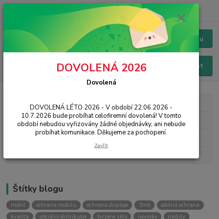
+420 228 229 845
CZK
Chat / Online podpora - 24/7
Menu
DOVOLENÁ 2026
Hledat
Dovolená
Kategorie blogu
DOVOLENÁ LÉTO 2026 - V období 22.06.2026 -
10.7.2026 bude probíhat celofiremní dovolená! V tomto
3mk Protection
období nebudou vyřizovány žádné objednávky, ani nebude
probíhat komunikace. Děkujeme za pochopení.
Novinky
Zavřít
Návody, rady, tipy
Štítky blogu
mobil
ochrana mobilu
ochrana displeje
3mk
odolná ochrana
kvalita
oficiální distributor
tvrzené sklo
novinky
mobily