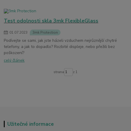
Test odolnosti skla 3mk FlexibleGlass
01
.
07
.
2023
3mk Protection
Podívejte se sami, jak jste házeli vzduchem nejrůznější chytré
telefony, a jak to dopadlo? Rozbité displeje, nebo přežili bez
poškození?
celý článek
strana
z 1
Užitečné informace