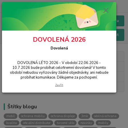
+420 228 229 845
CZK
Chat / Online podpora - 24/7
Menu
Hledat
DOVOLENÁ 2026
Dovolená
Kategorie blogu
DOVOLENÁ LÉTO 2026 - V období 22.06.2026 -
3mk Protection
10.7.2026 bude probíhat celofiremní dovolená! V tomto
období nebudou vyřizovány žádné objednávky, ani nebude
Novinky
probíhat komunikace. Děkujeme za pochopení.
Zavřít
Návody, rady, tipy
Štítky blogu
mobil
ochrana mobilu
ochrana displeje
3mk
odolná ochrana
kvalita
oficiální distributor
tvrzené sklo
novinky
mobily