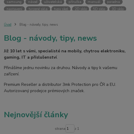
samsung
návod
uživatelská
příručka
manuál
poradna
nastavení
tvrzené skla
typy skel
2D sklo
5D sklo
3D sklo
fólie
hydrogel
temperované skla
case friendly
skin
ochranný kryt
vlastní potisk
svůj kryt
kryt na přání
Úvod
Blog - návody, tipy, news
ochranná fólie
kryt
pouzdro
bezpečnost
3MK PROTECTION
Blog - návody, tipy, news
3mk ochrana
premium reseller
pouzdra
kryty
armor case
silver protection
online
digitální
fotoaparát
dětské
smart
Již 10 let s vámi, specialisté na mobily, chytrou elektroniku,
kamera
pro děti
gaming, IT a příslušenství
.
Přinášíme jednu novinku za druhou. Návody a tipy k vašemu
zařízení.
Premium Reseller a distributor 3mk Protection pro ČR a EU.
Autorizovaný prodejce prémiových značek.
Nejnovější články
strana
z 1