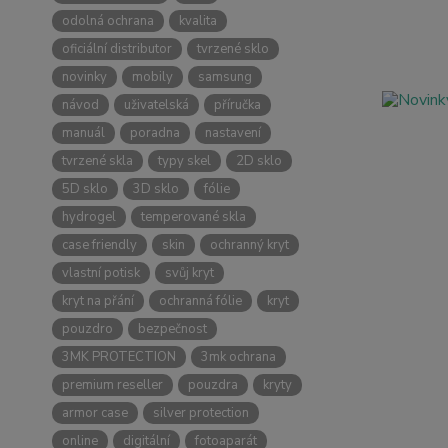
odolná ochrana
kvalita
oficiální distributor
tvrzené sklo
novinky
mobily
samsung
návod
uživatelská
příručka
manuál
poradna
nastavení
tvrzené skla
typy skel
2D sklo
5D sklo
3D sklo
fólie
hydrogel
temperované skla
case friendly
skin
ochranný kryt
vlastní potisk
svůj kryt
kryt na přání
ochranná fólie
kryt
pouzdro
bezpečnost
3MK PROTECTION
3mk ochrana
premium reseller
pouzdra
kryty
armor case
silver protection
online
digitální
fotoaparát