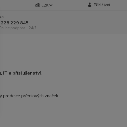
Přihlášení
CZK
nka
 228 229 845
 Online podpora - 24/7
, IT a příslušenství
.
ý prodejce prémiových značek.