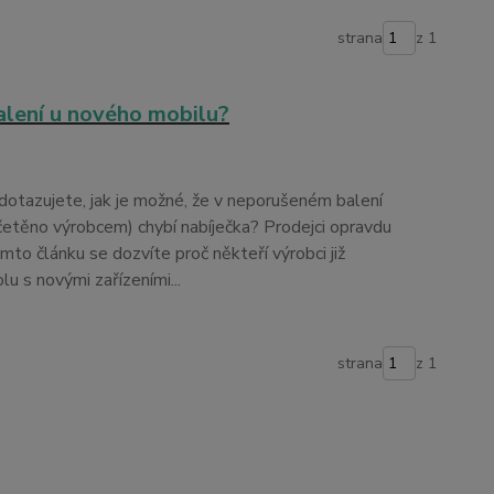
strana
z 1
alení u nového mobilu?
dotazujete, jak je možné, že v neporušeném balení
četěno výrobcem) chybí nabíječka? Prodejci opravdu
omto článku se dozvíte proč někteří výrobci již
lu s novými zařízeními...
strana
z 1