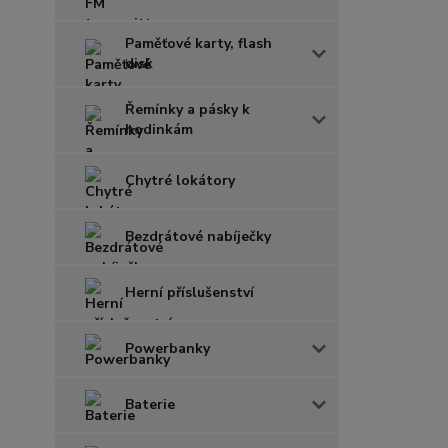
Paměťové karty, flash
disk
Řemínky a pásky k
hodinkám
Chytré lokátory
Bezdrátové nabíječky
Herní příslušenství
Powerbanky
Baterie