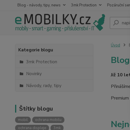
Blog - návody, tipy, news
3mk Protection
Pozáruční ser
Úvod
B
Kategorie blogu
Blog
3mk Protection
Novinky
Již 10 l
Návody, rady, tipy
Přinášíme
Premium R
Štítky blogu
mobil
ochrana mobilu
Nejn
ochrana displeje
3mk