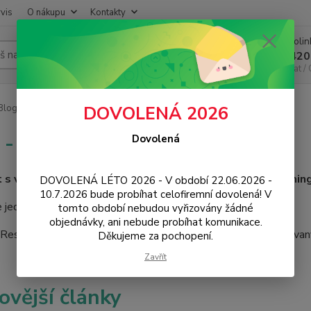
vis
O nákupu
Kontakty
Infoli
Hledat
+420
Chat /
log - návody, tipy, news
DOVOLENÁ 2026
 - návody, tipy, news
Dovolená
et s vámi, specialisté na mobily, chytrou elektroniku, gaming
DOVOLENÁ LÉTO 2026 - V období 22.06.2026 -
10.7.2026 bude probíhat celofiremní dovolená! V
 jednu novinku za druhou. Návody a tipy k vašemu zařízení.
tomto období nebudou vyřizovány žádné
objednávky, ani nebude probíhat komunikace.
eseller a distributor 3mk Protection pro ČR a EU. Autorizovan
Děkujeme za pochopení.
Zavřít
ovější články