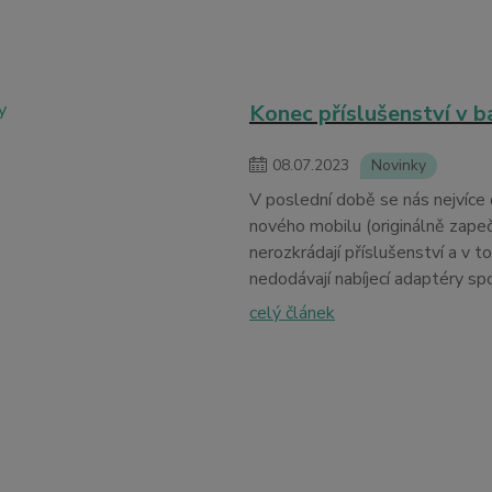
Konec příslušenství v b
08
.
07
.
2023
Novinky
V poslední době se nás nejvíce 
nového mobilu (originálně zape
nerozkrádají příslušenství a v t
nedodávají nabíjecí adaptéry spo
celý článek