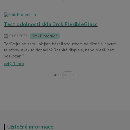
Test odolnosti skla 3mk FlexibleGlass
01
.
07
.
2023
3mk Protection
Podívejte se sami, jak jste házeli vzduchem nejrůznější chytré
telefony, a jak to dopadlo? Rozbité displeje, nebo přežili bez
poškození?
celý článek
strana
z 1
Užitečné informace