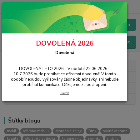
+420 228 229 845
CZK
Chat / Online podpora - 24/7
Menu
DOVOLENÁ 2026
Hledat
Dovolená
Kategorie blogu
DOVOLENÁ LÉTO 2026 - V období 22.06.2026 -
10.7.2026 bude probíhat celofiremní dovolená! V tomto
3mk Protection
období nebudou vyřizovány žádné objednávky, ani nebude
probíhat komunikace. Děkujeme za pochopení.
Novinky
Zavřít
Návody, rady, tipy
Štítky blogu
mobil
ochrana mobilu
ochrana displeje
3mk
odolná ochrana
kvalita
oficiální distributor
tvrzené sklo
novinky
mobily