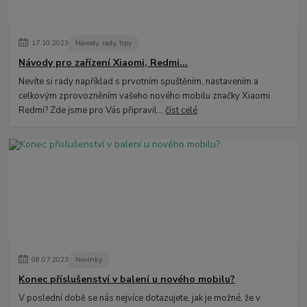
17
.
10
.
2023
Návody, rady, tipy
Návody pro zařízení Xiaomi, Redmi...
Nevíte si rady například s prvotním spuštěním, nastavením a
celkovým zprovozněním vašeho nového mobilu značky Xiaomi
Redmi? Zde jsme pro Vás připravil...
číst celé
08
.
07
.
2023
Novinky
Konec příslušenství v balení u nového mobilu?
V poslední době se nás nejvíce dotazujete, jak je možné, že v