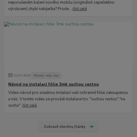
neporušeném balení nového mobilu (originálně zapečetěno
výrobcem) chybí nabíječka? Prode...
číst celé
01
.
07
.
2023
Návody, rady, tipy
Návod na instalaci fólie 3mk suchou cestou
Video návod pro snadnou instalaci vaší ochranné fólie zakoupenou
u nás. V tomto videu se provádí instalace tzv. "suchou cestou","na
sucho".
číst celé
Zobrazit všechny články