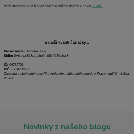
další informace o naší společnosti si můžete přečíst v sekci
"O nás"
a další kvalitní značky...
Provozovatel:
Adrimax s.r.o.
Sídlo:
Světova 523/1, Libeň, 180 00 Praha 8
IČ:
04732723
DIČ
: CZ04732723
Zapsaná v obchodním rejstříku vedeném u Městského soudu v Praze, oddíl C, vložka
25283
Novinky z našeho blogu