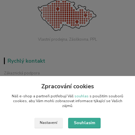
Vlastní prodejna, Zásilkovna, PPL
Rychlý kontakt
Zákaznická podpora
+420 228 229 845
Zpracování cookies
Chat / Online podpora - 24/7
Náš e-shop a partneři potřebují Váš
souhlas
s použitím souborů
info@emobilky.cz
cookies, aby Vám mohli zobrazovat informace týkající se Vašich
zájmů.
Souhlasím
Nastavení