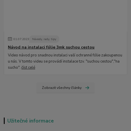
01
.
07
.
2023
Návody, rady, tipy
Návod na instalaci fólie 3mk suchou cestou
Video návod pro snadnou instalaci vaší ochranné fólie zakoupenou
u nás. V tomto videu se provádí instalace tzv. "suchou cestou","na
sucho".
číst celé
Zobrazit všechny články
Užitečné informace