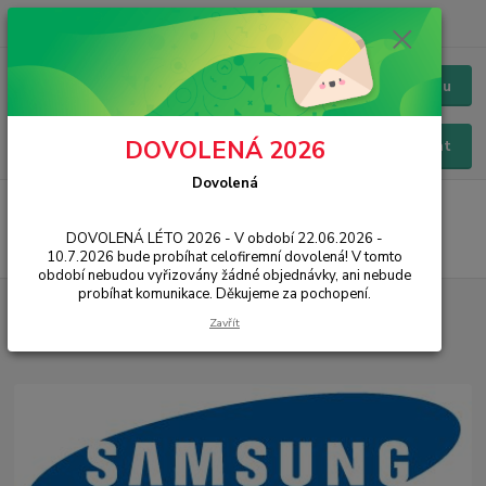
+420 228 229 845
CZK
Chat / Online podpora - 24/7
Menu
DOVOLENÁ 2026
Hledat
Dovolená
Úvod
O nákupu
Reklamace a vrácení zboží
DOVOLENÁ LÉTO 2026 - V období 22.06.2026 -
10.7.2026 bude probíhat celofiremní dovolená! V tomto
období nebudou vyřizovány žádné objednávky, ani nebude
probíhat komunikace. Děkujeme za pochopení.
Zavřít
Novinky z našeho blogu