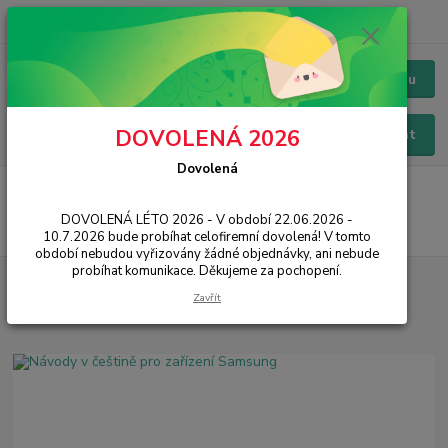
+420 228 229 845
CZK
Chat / Online podpora - 24/7
Menu
DOVOLENÁ 2026
Hledat
Dovolená
Úvod
3mk Protection
Extra odolné skla
Ochranné skla od 3mk
DOVOLENÁ LÉTO 2026 - V období 22.06.2026 -
10.7.2026 bude probíhat celofiremní dovolená! V tomto
období nebudou vyřizovány žádné objednávky, ani nebude
probíhat komunikace. Děkujeme za pochopení.
Zavřít
Novinky z našeho blogu