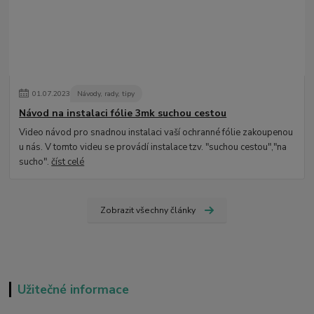
01
.
07
.
2023
Návody, rady, tipy
Návod na instalaci fólie 3mk suchou cestou
Video návod pro snadnou instalaci vaší ochranné fólie zakoupenou
u nás. V tomto videu se provádí instalace tzv. "suchou cestou","na
sucho".
číst celé
Zobrazit všechny články
Užitečné informace