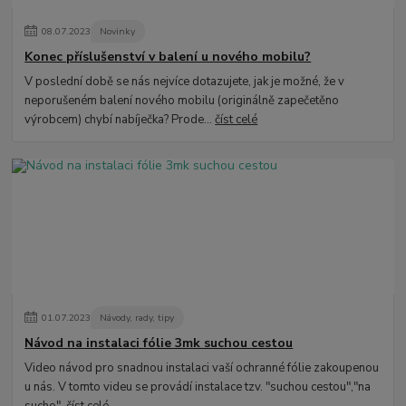
08
.
07
.
2023
Novinky
Konec příslušenství v balení u nového mobilu?
V poslední době se nás nejvíce dotazujete, jak je možné, že v
neporušeném balení nového mobilu (originálně zapečetěno
výrobcem) chybí nabíječka? Prode...
číst celé
01
.
07
.
2023
Návody, rady, tipy
Návod na instalaci fólie 3mk suchou cestou
Video návod pro snadnou instalaci vaší ochranné fólie zakoupenou
u nás. V tomto videu se provádí instalace tzv. "suchou cestou","na