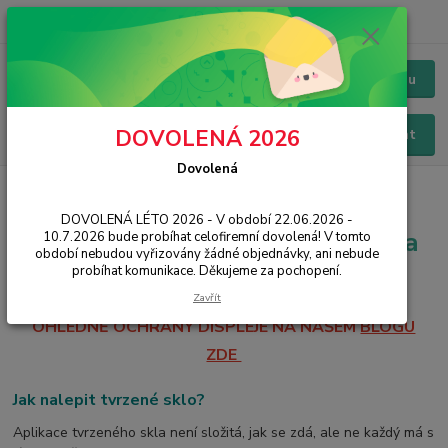
+420 228 229 845
CZK
Chat / Online podpora - 24/7
Menu
DOVOLENÁ 2026
Hledat
Dovolená
Úvod
Odborná aplikace tvrzeného skla
DOVOLENÁ LÉTO 2026 - V období 22.06.2026 -
Odborná aplikace tvrzeného skla
10.7.2026 bude probíhat celofiremní dovolená! V tomto
období nebudou vyřizovány žádné objednávky, ani nebude
probíhat komunikace. Děkujeme za pochopení.
DOPORUČUJEME SHLÉDNOUT NOVÝ ČLÁNEK
Zavřít
OHLEDNĚ OCHRANY DISPLEJE NA NAŠEM
BLOGU
ZDE
Jak nalepit tvrzené sklo?
Aplikace tvrzeného skla není složitá, jak se zdá, ale ne každý má s